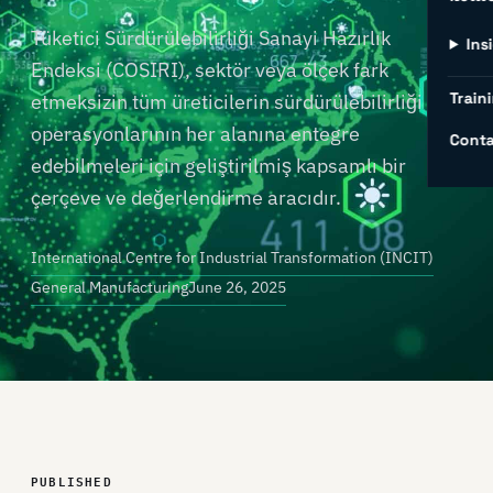
Tüketici Sürdürülebilirliği Sanayi Hazırlık
Ins
Endeksi (COSIRI), sektör veya ölçek fark
Traini
etmeksizin tüm üreticilerin sürdürülebilirliği
operasyonlarının her alanına entegre
Conta
edebilmeleri için geliştirilmiş kapsamlı bir
çerçeve ve değerlendirme aracıdır.
International Centre for Industrial Transformation (INCIT)
General Manufacturing
June 26, 2025
PUBLISHED